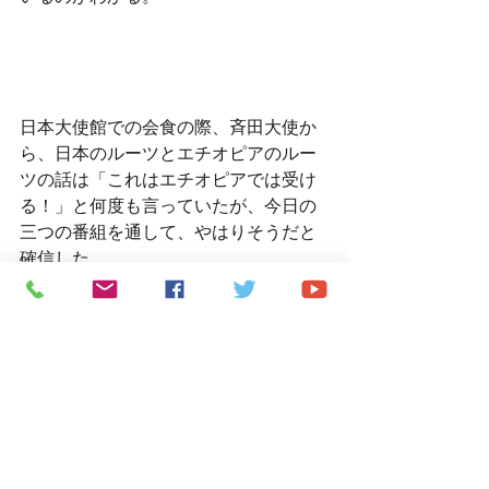
日本大使館での会食の際、斉田大使か
ら、日本のルーツとエチオピアのルー
ツの話は「これはエチオピアでは受け
る！」と何度も言っていたが、今日の
三つの番組を通して、やはりそうだと
確信した。
日本とエチオピアは同じルーツから来
た民族だから似ているのだと。
エチオピアに来て、我々は古き日本人
に再会しているという話をすると、彼
らはとても感銘してくれる。
エチオピアの複雑な事情をこえて、エ
チオピア人の誇りと心の琴線に触れる