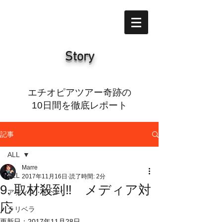
Story
エチオピアツアー奇跡の
10日間を徹底レポート
記事
ALL
Marre
ALL
2017年11月16日
読了時間: 2分
9. 取材殺到‼️ メディア対
アディス・アベバ
応
ラリベラ
更新日：
2017年11月28日