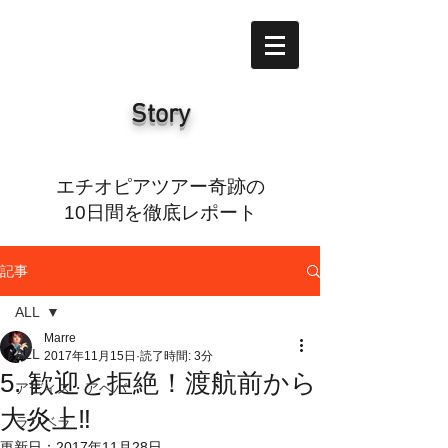
Story
エチオピアツアー奇跡の
10日間を徹底レポート
記事
ALL
Marre
ALL
2017年11月15日
読了時間: 3分
5. 歓迎と拒絶！渡航前から
アディス・アベバ
大炎上‼️
ラリベラ
更新日：
2017年11月28日