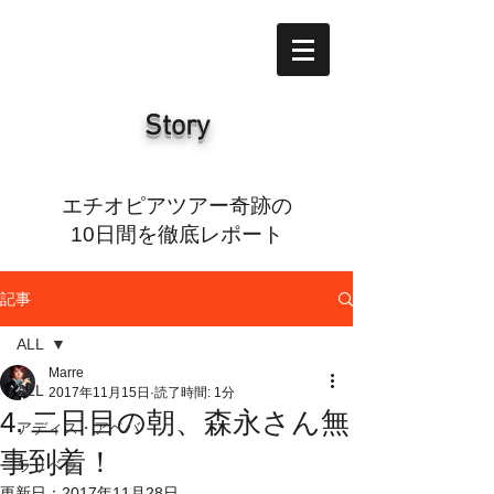
Story
エチオピアツアー奇跡の
10日間を徹底レポート
記事
ALL
Marre
ALL
2017年11月15日
読了時間: 1分
4. 二日目の朝、森永さん無
アディス・アベバ
事到着！
ラリベラ
更新日：
2017年11月28日