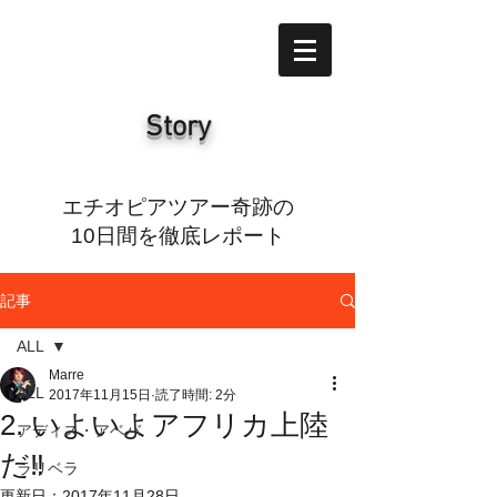
Story
エチオピアツアー奇跡の
10日間を徹底レポート
記事
ALL
Marre
ALL
2017年11月15日
読了時間: 2分
2. いよいよアフリカ上陸
アディス・アベバ
だ‼️
ラリベラ
更新日：
2017年11月28日