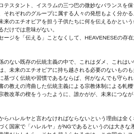
ロテスタント、イスラムの三つ巴の微妙なバランスを保
、それぞれのグループに属する人々の発想もよく分かる
未来のエチオピアを担う子供たちに何を伝えるかという
るだけでは意味がない。
セージを「伝える」ことなくして、HEAVENESEの存
係のない既存の伝統主義の中で、これはダメ、これはい
は、未来のエチオピアに持ち越される必要のないものも
に基づく伝統や習慣であるならば、何がなんでも守られ
書の教えの湾曲した伝統主義による宗教体制による軋轢
宗教改革の楔をうったように、誰かがが、未来につなが
からハレルヤと言わなければならないという理由は全く
づく国家で「ハレルヤ」がNGであるというのは大きな