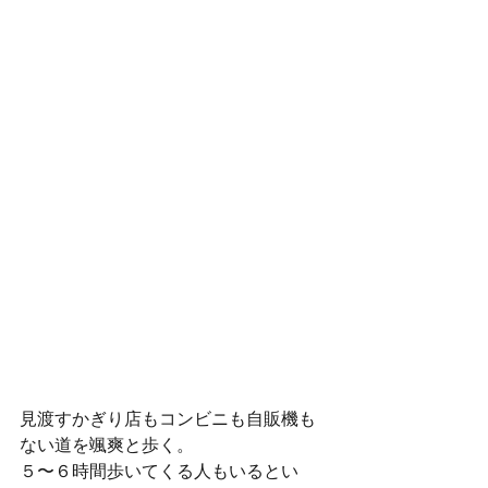
見渡すかぎり店もコンビニも自販機も
ない道を颯爽と歩く。
５〜６時間歩いてくる人もいるとい