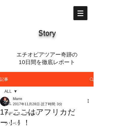
Story
エチオピアツアー奇跡の
10日間を徹底レポート
記事
ALL
Marre
ALL
2017年11月28日
読了時間: 3分
17. ここはアフリカだ
アディス・アベバ
ー！！！
ラリベラ