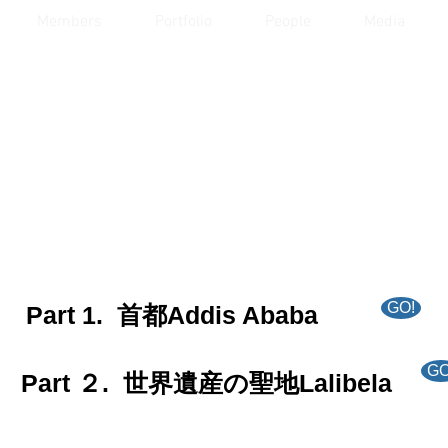
Members
Portfolio
People
Media
GO!
Part 1. 首都Addis Ababa
GO
Part ２. 世界遺産の聖地Lalibela